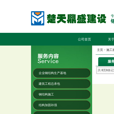
公司首页
关
主页
>
施工
服
共
0
页
0
条记
企业钢结构生产基地
建筑工程总承包
钢结构施工
结构加固补强